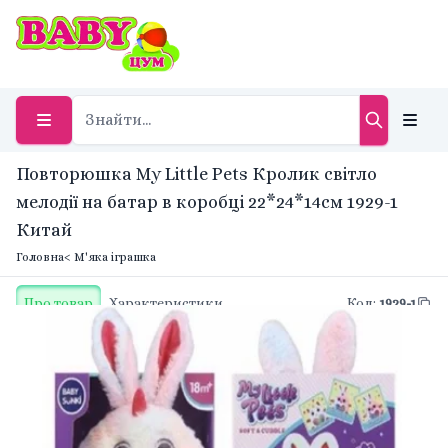
Повторюшка My Little Pets Кролик світло
мелодії на батар в коробці 22*24*14см 1929-1
Китай
Головна
< М'яка іграшка
Про товар
Характеристики
Код
:
1929-1