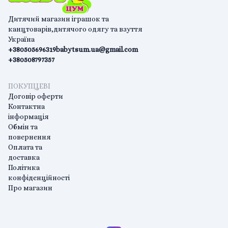
Дитячий магазин іграшок та
канцтоварів,дитячого одягу та взуття
Україна
+380505696319
babytsum.ua@gmail.com
+380508797357
ПОКУПЦЕВІ
Договір оферти
Контактна
інформація
Обмін та
повернення
Оплата та
доставка
Політика
конфіденційності
Про магазин