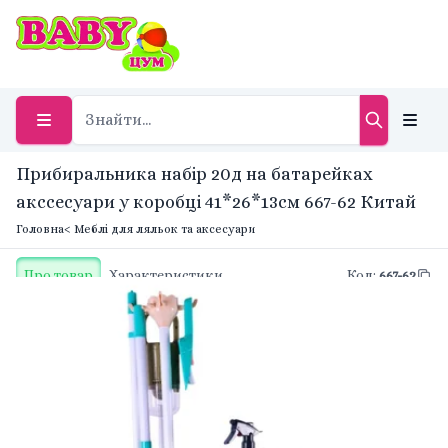
Прибиральника набір 20д на батарейках
акссесуари у коробці 41*26*13см 667-62 Китай
Головна
< Меблі для ляльок та аксесуари
Про товар
Характеристики
Код
:
667-62