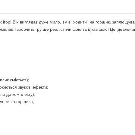
ігор! Він виглядає дуже мило, вміє “ходити” на горщик, заплющувати
комплекті зроблять гру ще реалістичнішою та цікавішою! Це ідеальний
псик сміється);
орюються звукові ефекти;
ано до комплекту);
стушки та горщика;