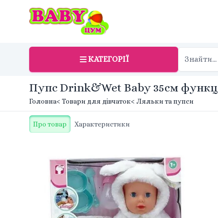
КАТЕГОРІЇ
Пупс Drink&Wet Baby 35см функціо
Головна
< Товари для дівчаток
< Ляльки та пупси
Про товар
Характеристики