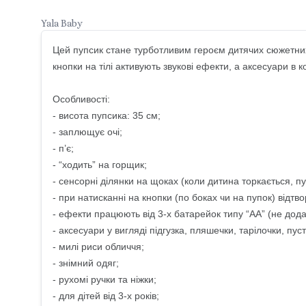
Yala Baby
Цей пупсик стане турботливим героєм дитячих сюжетних 
кнопки на тілі активують звукові ефекти, а аксесуари в 
Особливості:
- висота пупсика: 35 см;
- заплющує очі;
- п’є;
- “ходить” на горщик;
- сенсорні ділянки на щоках (коли дитина торкається, пу
- при натисканні на кнопки (по боках чи на пупок) відтв
- ефекти працюють від 3-х батарейок типу “АА” (не дод
- аксесуари у вигляді підгузка, пляшечки, тарілочки, пу
- милі риси обличчя;
- знімний одяг;
- рухомі ручки та ніжки;
- для дітей від 3-х років;