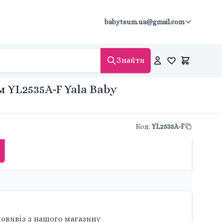
babytsum.ua@gmail.com
Знайти
 YL2535A-F Yala Baby
Код
:
YL2535A-F
овивіз з нашого магазину