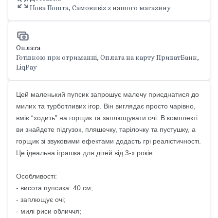
Нова Пошта, Самовивіз з нашого магазину
Оплата
Готівкою при отриманні, Оплата на карту ПриватБанк,
LiqPay
Цей маленький пупсик запрошує малечу приєднатися до
милих та турботливих ігор. Він виглядає просто чарівно,
вміє “ходить” на горщик та заплющувати очі. В комплекті
ви знайдете підгузок, пляшечку, тарілочку та пустушку, а
горщик зі звуковими ефектами додасть грі реалістичності.
Це ідеальна іграшка для дітей від 3-х років.
Особливості:
- висота пупсика: 40 см;
- заплющує очі;
- милі риси обличчя;