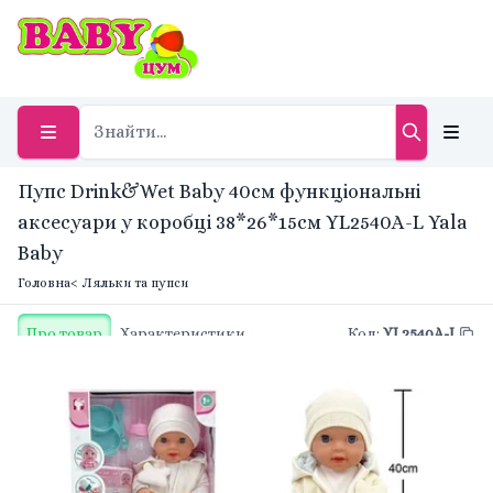
Пупс Drink&Wet Baby 40см функціональні
аксесуари у коробці 38*26*15cм YL2540A-L Yala
Baby
Головна
< Ляльки та пупси
Про товар
Характеристики
Код
:
YL2540A-L