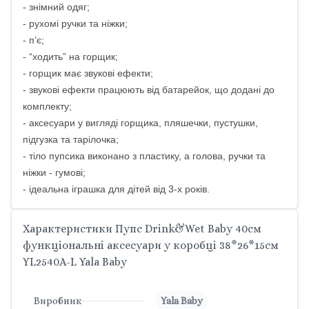
- знімний одяг;
- рухомі ручки та ніжки;
- п’є;
- “ходить” на горщик;
- горщик має звукові ефекти;
- звукові ефекти працюють від батарейок, що додані до
комплекту;
- аксесуари у вигляді горщика, пляшечки, пустушки,
підгузка та тарілочка;
- тіло пупсика виконано з пластику, а голова, ручки та
ніжки - гумові;
- ідеальна іграшка для дітей від 3-х років.
Характеристики Пупс Drink&Wet Baby 40см
функціональні аксесуари у коробці 38*26*15cм
YL2540A-L Yala Baby
Виробник
Yala Baby