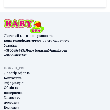
Дитячий магазин іграшок та
канцтоварів,дитячого одягу та взуття
Україна
+380505696319
babytsum.ua@gmail.com
+380508797357
ПОКУПЦЕВІ
Договір оферти
Контактна
інформація
Обмін та
повернення
Оплата та
доставка
Політика