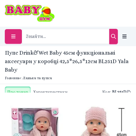
Пупс Drink&Wet Baby 45см функціональні
аксесуари у коробці 42,5*26,5*12cм BL251D Yala
Baby
Головна
< Ляльки та пупси
Про товар
Характеристики
Код
:
BL251D