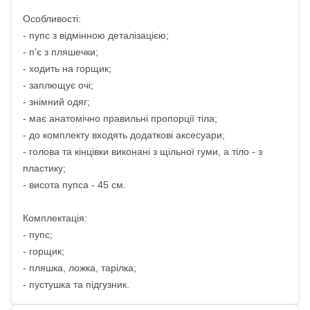
Особливості:
- пупс з відмінною деталізацією;
- п’є з пляшечки;
- ходить на горщик;
- заплющує очі;
- знімний одяг;
- має анатомічно правильні пропорції тіла;
- до комплекту входять додаткові аксесуари;
- голова та кінцівки виконані з щільної гуми, а тіло - з
пластику;
- висота пупса - 45 см.
Комплектація:
- пупс;
- горщик;
- пляшка, ложка, тарілка;
- пустушка та підгузник.