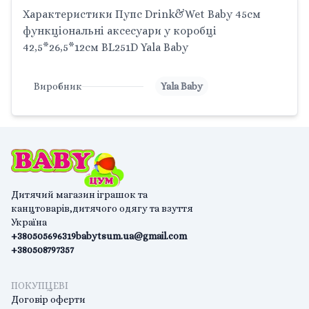
Характеристики Пупс Drink&Wet Baby 45см
функціональні аксесуари у коробці
42,5*26,5*12cм BL251D Yala Baby
Виробник
Yala Baby
Дитячий магазин іграшок та
канцтоварів,дитячого одягу та взуття
Україна
+380505696319
babytsum.ua@gmail.com
+380508797357
ПОКУПЦЕВІ
Договір оферти