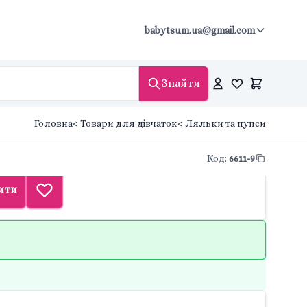
babytsum.ua@gmail.com
Знайти
Головна
< Товари для дівчаток
< Ляльки та пупси
Код
:
6611-9
ити