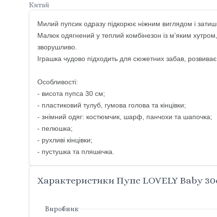
Китай
Милий пупсик одразу підкорює ніжним виглядом і зати
Малюк одягнений у теплий комбінезон із м’яким хутро
зворушливо.
Іграшка чудово підходить для сюжетних забав, розвиває
Особливості:
- висота пупса 30 см;
- пластиковий тулуб, гумова голова та кінцівки;
- знімний одяг: костюмчик, шарф, панчохи та шапочка;
- пелюшка;
- рухливі кінцівки;
- пустушка та пляшечка.
Характеристики Пупс LOVELY Baby 30см
Виробник