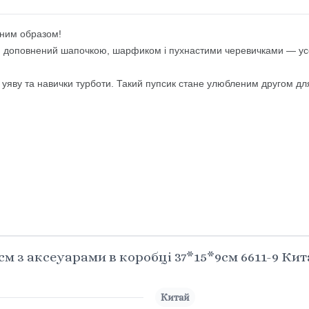
шним образом!
м, доповнений шапочкою, шарфиком і пухнастими черевичками — ус
 уяву та навички турботи. Такий пупсик стане улюбленим другом для
 з аксеуарами в коробці 37*15*9см 6611-9 Кит
Китай