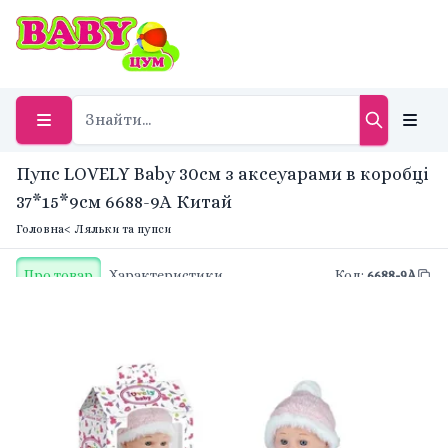
Пупс LOVELY Baby 30см з аксеуарами в коробці
37*15*9см 6688-9A Китай
Головна
< Ляльки та пупси
Про товар
Характеристики
Код
:
6688-9A