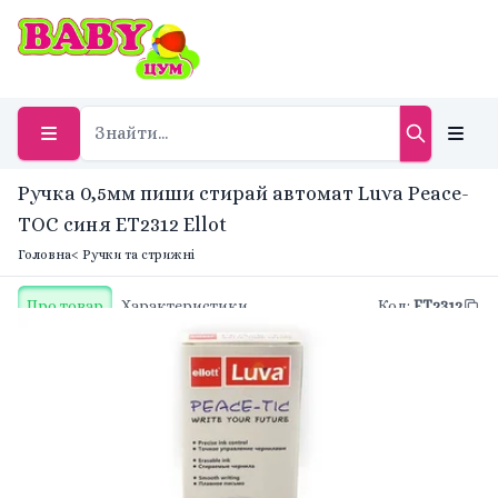
Ручка 0,5мм пиши стирай автомат Luva Peace-
TOC синя ET2312 Ellot
Головна
< Ручки та стрижні
Про товар
Характеристики
Код
:
ET2312