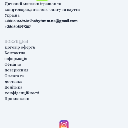
Дитячий магазин іграшок та
канцтоварів,дитячого одягу та взуття
Україна
+380505696319
babytsum.ua@gmail.com
+380508797357
ПОКУПЦЕВІ
Договір оферти
Контактна
інформація
Обмін та
повернення
Оплата та
доставка
Політика
конфіденційності
Про магазин