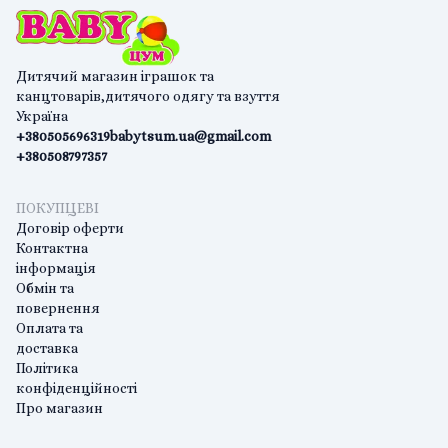
Дитячий магазин іграшок та
канцтоварів,дитячого одягу та взуття
Україна
+380505696319
babytsum.ua@gmail.com
+380508797357
ПОКУПЦЕВІ
Договір оферти
Контактна
інформація
Обмін та
повернення
Оплата та
доставка
Політика
конфіденційності
Про магазин