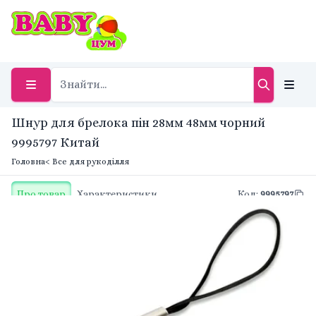
Шнур для брелока пін 28мм 48мм чорний
9995797 Китай
Головна
< Все для рукоділля
Про товар
Характеристики
Код
:
9995797