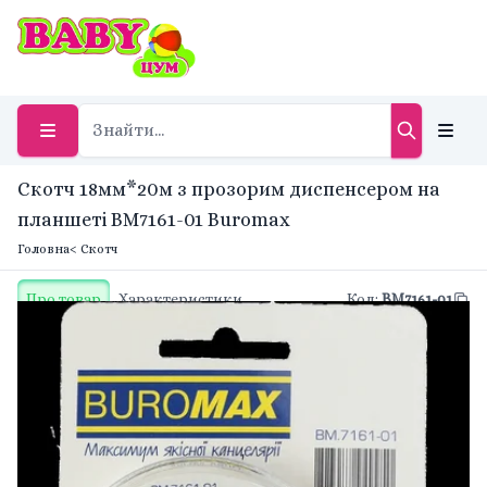
Скотч 18мм*20м з прозорим диспенсером на
планшеті BM7161-01 Buromax
Головна
< Скотч
Про товар
Характеристики
Код
:
BM7161-01