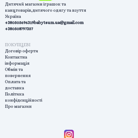
Дитячий магазин іграшок та
канцтоварів,дитячого одягу та взуття
Україна
+380505696319
babytsum.ua@gmail.com
+380508797357
ПОКУПЦЕВІ
Договір оферти
Контактна
інформація
Обмін та
повернення
Оплата та
доставка
Політика
конфіденційності
Про магазин