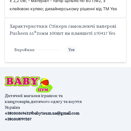
х 2,2 см; - матеріал - папір щільністю 80 г/м2, з
клейовою кулею; дизайнерському рішенні від ТМ Yes
Характеристики Стікери самоклеючі паперові
Pusheen 55*25мм 100шт на планшеті 170417 Yes
Виробник
Yes
Дитячий магазин іграшок та
канцтоварів,дитячого одягу та взуття
Україна
+380505696319
babytsum.ua@gmail.com
+380508797357