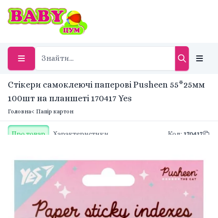
Стікери самоклеючі паперові Pusheen 55*25мм
100шт на планшеті 170417 Yes
Головна
< Папір картон
Про товар
Характеристики
Код
:
170417