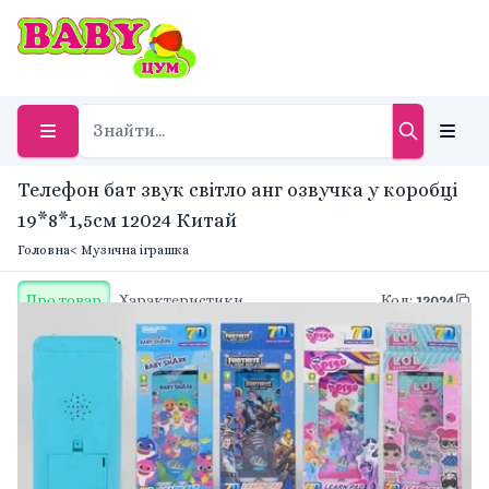
Телефон бат звук світло анг озвучка у коробці
19*8*1,5см 12024 Китай
Головна
< Музична іграшка
Про товар
Характеристики
Код
:
12024