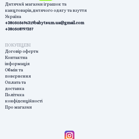
Дитячий магазин іграшок та
канцтоварів,дитячого одягу та взуття
Україна
+380505696319
babytsum.ua@gmail.com
+380508797357
ПОКУПЦЕВІ
Договір оферти
Контактна
інформація
Обмін та
повернення
Оплата та
доставка
Політика
конфіденційності
Про магазин