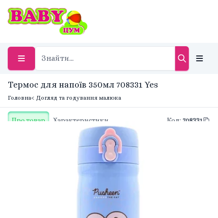
Термос для напоїв 350мл 708331 Yes
Головна
< Догляд та годування малюка
Про товар
Характеристики
Код
:
708331