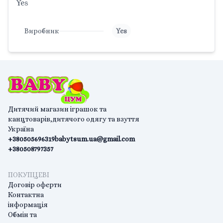
Yes
Виробник
Yes
Дитячий магазин іграшок та
канцтоварів,дитячого одягу та взуття
Україна
+380505696319
babytsum.ua@gmail.com
+380508797357
ПОКУПЦЕВІ
Договір оферти
Контактна
інформація
Обмін та