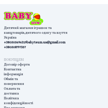
Дитячий магазин іграшок та
канцтоварів,дитячого одягу та взуття
Україна
+380505696319
babytsum.ua@gmail.com
+380508797357
ПОКУПЦЕВІ
Договір оферти
Контактна
інформація
Обмін та
повернення
Оплата та
доставка
Політика
конфіденційності
Про магазин