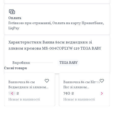
Оплата
Готівкою при отриманні, Оплата на карту ПриватБанк,
LiqPay
Характеристики Ванна 86см ведмедики зі
зливом кремова MS-004COPLYW-119 TEGA BABY
Виробник
TEGA BABY
Схожі товари
Ванночка 86 см
Ванночка 86 см Кіт та
Ведмедики зі зливом
Пес зі зливом
біла перлина TEGA MS-
блакитний TEGA PK-
740 ₴
740 ₴
004ODPŁYW-118 TEGA
004ODPŁYW-101 TEGA
Немає в наявності
Немає в наявності
BABY
BABY