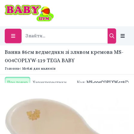
Ванна 86см ведмедики зі зливом кремова MS-
004COPLYW-119 TEGA BABY
Головна
< Меблі для малюків
Про товар
Характеристики
Код
:
MS-004COPLYW-119