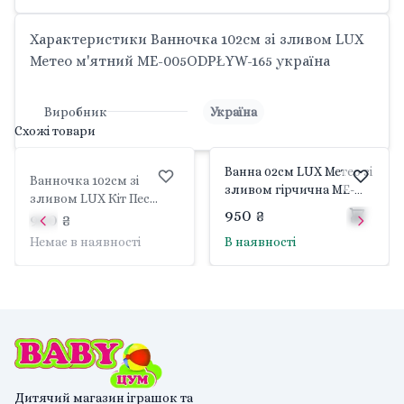
Характеристики Ванночка 102см зі зливом LUX
Метео м'ятний ME-005ODPŁYW-165 україна
Виробник
Україна
Схожі товари
Ванна 02см LUX Метео зі
Ванночка 102см зі
зливом гірчична ME-
зливом LUX Кіт Пес
005ODPL TEGA BABY
950 ₴
блакитна PK-
960 ₴
005ODPLYW-101 україна
Немає в наявності
В наявності
Дитячий магазин іграшок та