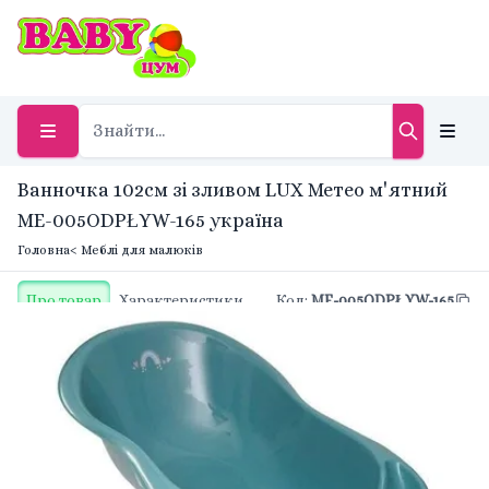
Ванночка 102см зі зливом LUX Метео м'ятний
ME-005ODPŁYW-165 україна
Головна
< Меблі для малюків
Про товар
Характеристики
Код
:
ME-005ODPŁYW-165