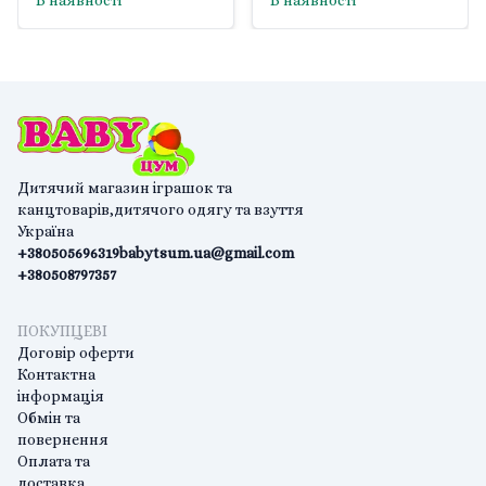
В наявності
В наявності
Дитячий магазин іграшок та
канцтоварів,дитячого одягу та взуття
Україна
+380505696319
babytsum.ua@gmail.com
+380508797357
ПОКУПЦЕВІ
Договір оферти
Контактна
інформація
Обмін та
повернення
Оплата та
доставка