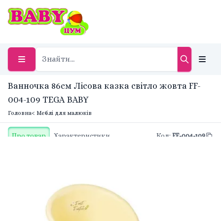
Ванночка 86см Лісова казка світло жовта FF-
004-109 TEGA BABY
Головна
< Меблі для малюків
Про товар
Характеристики
Код
:
FF-004-109