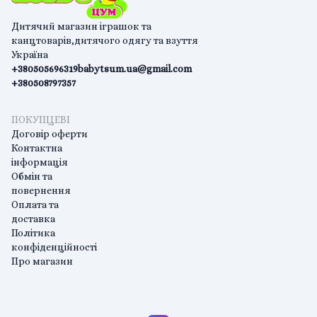
Дитячий магазин іграшок та
канцтоварів,дитячого одягу та взуття
Україна
+380505696319
babytsum.ua@gmail.com
+380508797357
ПОКУПЦЕВІ
Договір оферти
Контактна
інформація
Обмін та
повернення
Оплата та
доставка
Політика
конфіденційності
Про магазин