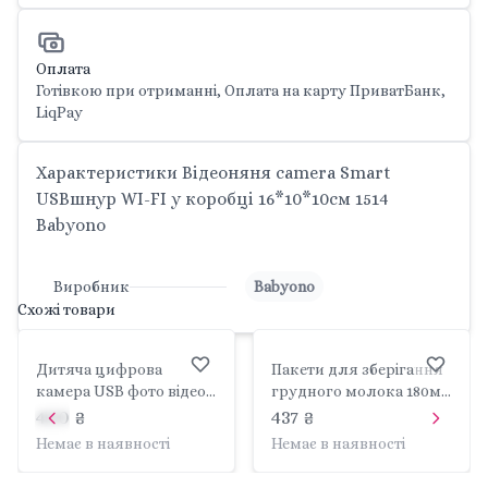
Оплата
Готівкою при отриманні, Оплата на карту ПриватБанк,
LiqPay
Характеристики Відеоняня camera Smart
USBшнур WI-FI у коробці 16*10*10см 1514
Babyono
Виробник
Babyono
Схожі товари
Дитяча цифрова
Пакети для зберігання
камера USB фото відео
грудного молока 180мл
режим рації у коробці
30шт у коробці
400 ₴
437 ₴
14*13*5см C136 Китай
16*10*5см 1084 Babyono
Немає в наявності
Немає в наявності