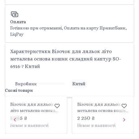
Оплата
Готівкою при отриманні, Оплата на карту ПриватБанк,
LiqPay
Характеристики Візочок для ляльок літо
металева основа кошик складний каптур SO-
6916-7 Китай
Виробник
Китай
Схожі товари
Візочок для ляльок
Візочок для ляльок
літо металева основа
металева основа кошик
кошик складний
складний каптур
1 655 ₴
2 250 ₴
каптур SO-617-5B Китай
SO6916-9 Китай
Немає в наявності
Немає в наявності