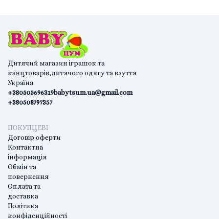
Дитячий магазин іграшок та
канцтоварів,дитячого одягу та взуття
Україна
+380505696319
babytsum.ua@gmail.com
+380508797357
ПОКУПЦЕВІ
Договір оферти
Контактна
інформація
Обмін та
повернення
Оплата та
доставка
Політика
конфіденційності