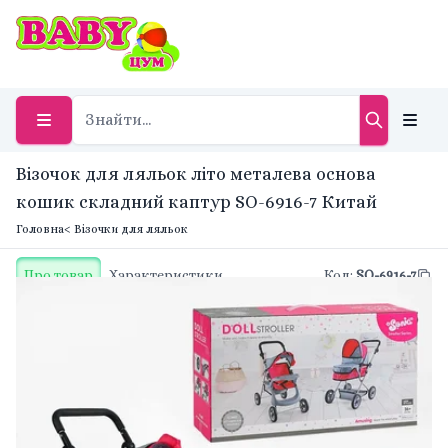
Візочок для ляльок літо металева основа
кошик складний каптур SO-6916-7 Китай
Головна
< Візочки для ляльок
Про товар
Характеристики
Код
:
SO-6916-7