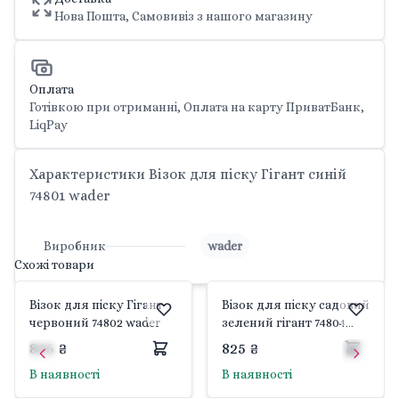
Нова Пошта, Самовивіз з нашого магазину
Оплата
Готівкою при отриманні, Оплата на карту ПриватБанк,
LiqPay
Характеристики Візок для піску Гігант синій
74801 wader
Виробник
wader
Схожі товари
Візок для піску Гігант
Візок для піску садовий
червоний 74802 wader
зелений гігант 74804
wader
826 ₴
825 ₴
В наявності
В наявності