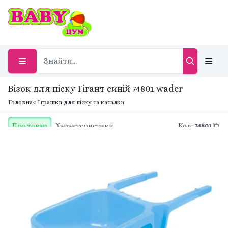
Візок для піску Гігант синій 74801 wader
Головна
< Іграшки для піску та каталки
Про товар
Характеристики
Код
:
74801