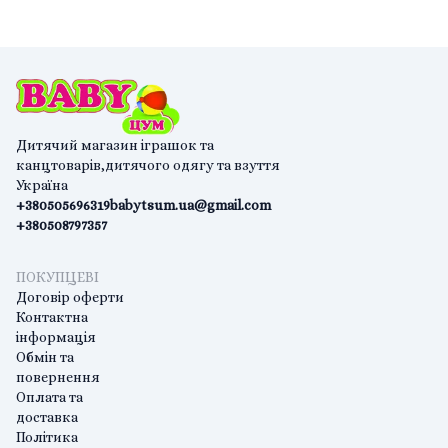
Дитячий магазин іграшок та
канцтоварів,дитячого одягу та взуття
Україна
+380505696319
babytsum.ua@gmail.com
+380508797357
ПОКУПЦЕВІ
Договір оферти
Контактна
інформація
Обмін та
повернення
Оплата та
доставка
Політика