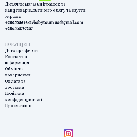
Дитячий магазин іграшок та
канцтоварів,дитячого одягу та взуття
Україна
+380505696319
babytsum.ua@gmail.com
+380508797357
ПОКУПЦЕВІ
Договір оферти
Контактна
інформація
Обмін та
повернення
Оплата та
доставка
Політика
конфіденційності
Про магазин