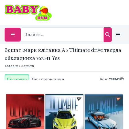
Зошит 24арк клітинка A5 Ultimate drive тверда
обкладинка 767541 Yes
Головна
< Зошити
Про товар
Характеристики
Код
:
767541