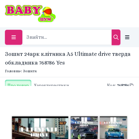
Зошит 24арк клітинка A5 Ultimate drive тверда
обкладинка 768786 Yes
Головна
< Зошити
Про товар
Характеристики
Код
:
768786