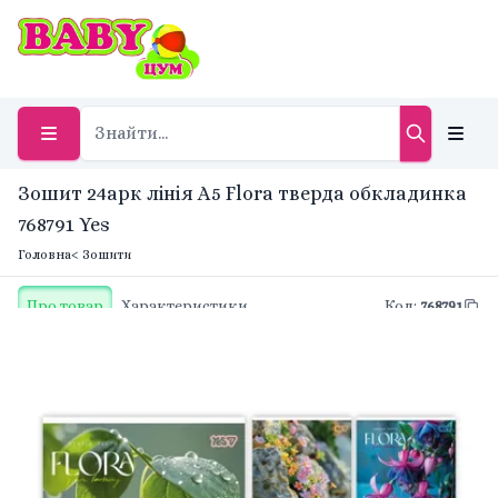
Зошит 24арк лінія A5 Flora тверда обкладинка
768791 Yes
Головна
< Зошити
Про товар
Характеристики
Код
:
768791