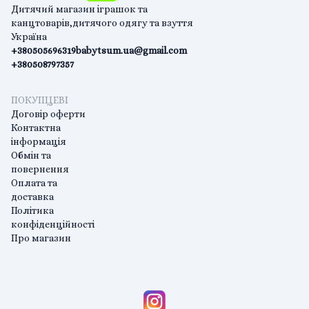
Дитячий магазин іграшок та
канцтоварів,дитячого одягу та взуття
Україна
+380505696319
babytsum.ua@gmail.com
+380508797357
ПОКУПЦЕВІ
Договір оферти
Контактна
інформація
Обмін та
повернення
Оплата та
доставка
Політика
конфіденційності
Про магазин