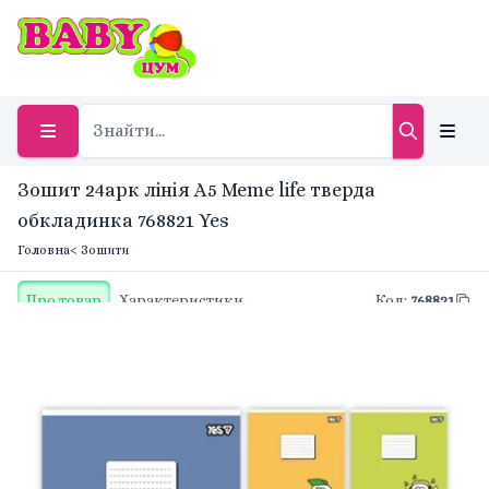
Зошит 24арк лінія A5 Meme life тверда
обкладинка 768821 Yes
Головна
< Зошити
Про товар
Характеристики
Код
:
768821