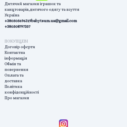
Дитячий магазин іграшок та
канцтоварів,дитячого одягу та взуття
Україна
+380505696319
babytsum.ua@gmail.com
+380508797357
ПОКУПЦЕВІ
Договір оферти
Контактна
інформація
Обмін та
повернення
Оплата та
доставка
Політика
конфіденційності
Про магазин