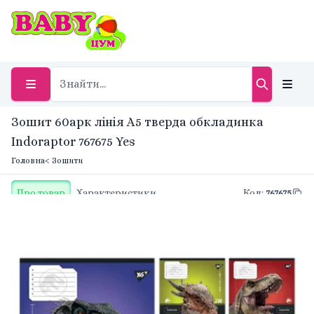
Зошит 60арк лінія A5 тверда обкладинка
Indoraptor 767675 Yes
Головна
< Зошити
Про товар
Характеристики
Код
:
767675