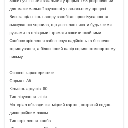
Зошит учнівський загальний у форматі А5 розроблений
для максимальної зручності у навчальному процесі.
Висока щільність паперу запобігає просвічуванню та
змазуванню чорнила, що дозволяє писати будь-якими
ручками та олівцями і тримати зошити охайними.
Скобове кріплення забезпечує надійність та безпечне
користування, а білосніжний папір сприяє комфортному
письму.
Основні характеристики:
Формат: А5
Кількість аркушів: 60
Тип лінування: лінія
Матеріал обкладинки: міцний картон, покритий водно-
дисперсійним лаком
Тип скріплення: скоба