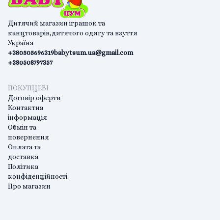
Дитячий магазин іграшок та
канцтоварів,дитячого одягу та взуття
Україна
+380505696319
babytsum.ua@gmail.com
+380508797357
ПОКУПЦЕВІ
Договір оферти
Контактна
інформація
Обмін та
повернення
Оплата та
доставка
Політика
конфіденційності
Про магазин