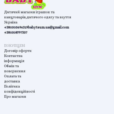
Дитячий магазин іграшок та
канцтоварів,дитячого одягу та взуття
Україна
+380505696319
babytsum.ua@gmail.com
+380508797357
ПОКУПЦЕВІ
Договір оферти
Контактна
інформація
Обмін та
повернення
Оплата та
доставка
Політика
конфіденційності
Про магазин