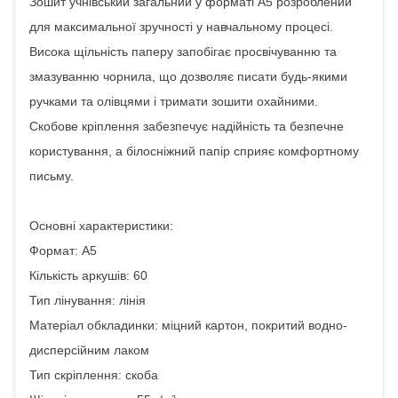
Зошит учнівський загальний у форматі А5 розроблений
для максимальної зручності у навчальному процесі.
Висока щільність паперу запобігає просвічуванню та
змазуванню чорнила, що дозволяє писати будь-якими
ручками та олівцями і тримати зошити охайними.
Скобове кріплення забезпечує надійність та безпечне
користування, а білосніжний папір сприяє комфортному
письму.
Основні характеристики:
Формат: А5
Кількість аркушів: 60
Тип лінування: лінія
Матеріал обкладинки: міцний картон, покритий водно-
дисперсійним лаком
Тип скріплення: скоба