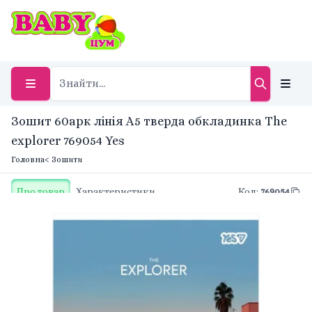
Зошит 60арк лінія A5 тверда обкладинка The
explorer 769054 Yes
Головна
< Зошити
Про товар
Характеристики
Код
:
769054