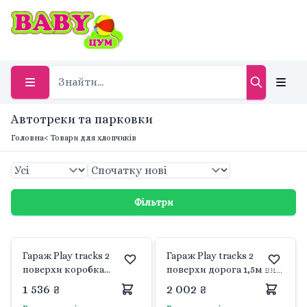
Автотреки та парковки
Головна
< Товари для хлопчиків
Фільтри
Гараж Play tracks 2
Гараж Play tracks 2
поверхи коробка
поверхи дорога 1,5м вис
57*38*15см 53010 wader
36см у коробці 50471
1 536 ₴
2 002 ₴
wader