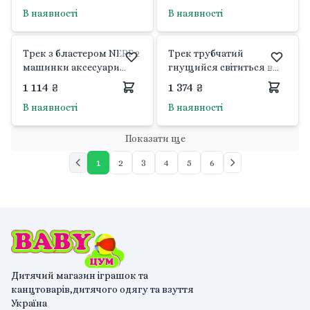
Китай
Китай
В наявності
В наявності
Трек з бластером NERF 2
Трек трубчатий
машинки аксесуари
гнущийся світиться в
коробка 52,5*30,5*6,5см
темноті коробка
1 114 ₴
1 374 ₴
7713/16 Китай
32*26,5*10см 6688-68
В наявності
В наявності
Китай
Показати ще
1
2
3
4
5
6
Дитячий магазин іграшок та
канцтоварів,дитячого одягу та взуття
Україна