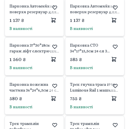
Парковка Автомийка 2
Парковка Автомийка 2
поверхи резервуар для
поверхи резервуар для
води ліфт світло звук у
води ліфт світло звук у
1 137 ₴
1 137 ₴
коробці 41*26*16см 10A-3
коробці 41*26*16см 10A-1
В наявності
В наявності
Китай
Китай
Парковка 37*30*18см
Парковка СТО
гараж ліфт електричний
34*17*15,5см 24 ел 3
4 рівні пласт 4 машинки
машинки наклейки у
1 560 ₴
585 ₴
у коробці 1232-14 Китай
коробці 30*23,5*6см
В наявності
В наявності
PS005-2 Автопром
Парковка пожежна
Трек гнучка траса 199д
частина 36*24*6,5см 24 ел
Luminous Rail 1 машина
2 машинки 1 гелікоптер
на батрейках, траса
580 ₴
755 ₴
наклейки у коробці
світиться у темряві у
В наявності
В наявності
30*23,5*6см PS005-4
коробці 35*27*12см 888-
Автопром
133 Китай
Трек трамплін
Трек трамплін