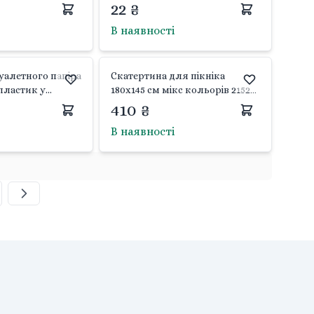
Ділонг
22 ₴
В наявності
уалетного папіра
Скатертина для пікніка
 пластик у
180x145 см мікс кольорів 21524
*14см 01033
Китай
410 ₴
В наявності