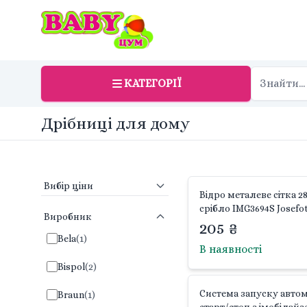
КАТЕГОРІЇ
Дрібниці для дому
Вибір ціни
Відро металеве сітка 2
срібло IMG3694S Josefo
Виробник
205 ₴
Bela
(
1
)
В наявності
Bispol
(
2
)
Система запуску авто
Braun
(
1
)