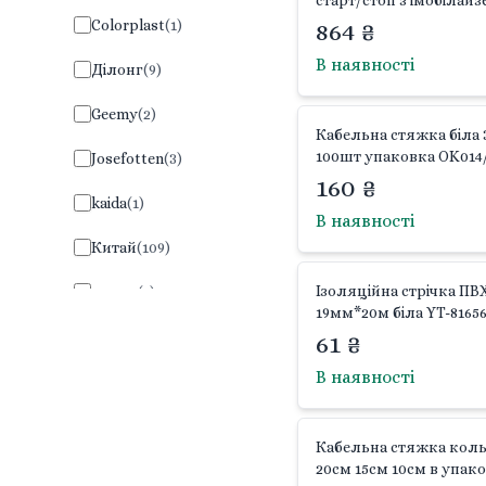
старт/стоп з імобілайз
коробці 16*13*4см 9999
Colorplast
(
1
)
864 ₴
Китай
В наявності
Ділонг
(
9
)
Geemy
(
2
)
Кабельна стяжка біла 3
100шт упаковка OK014/
Josefotten
(
3
)
Китай
160 ₴
kaida
(
1
)
В наявності
Китай
(
109
)
Ізоляційна стрічка ПВ
метр+
(
1
)
19мм*20м біла YT-8165
Nova
(
1
)
61 ₴
В наявності
Польща
(
1
)
Raf
(
1
)
Кабельна стяжка кол
20см 15см 10см в упако
Rowenta
(
1
)