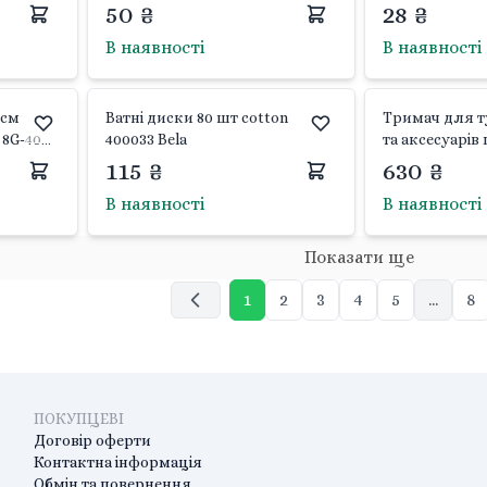
Ділонг
50 ₴
28 ₴
В наявності
В наявності
5см
Ватні диски 80 шт cotton
Тримач для т
 8G-40
400033 Bela
та аксесуарів
коробці 22*21
115 ₴
630 ₴
Китай
В наявності
В наявності
Показати ще
1
2
3
4
5
...
8
ПОКУПЦЕВІ
Договір оферти
Контактна інформація
Обмін та повернення