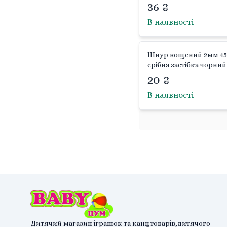
10 Китай
36 ₴
Salton
(
1
)
В наявності
Stenson
(
5
)
Туреччинна
(
4
)
Шнур вощений 2мм 4
срібна застібка чорний
Ділонг
Україна
(
21
)
20 ₴
В наявності
YATO
(
5
)
Дитячий магазин іграшок та канцтоварів,дитячого