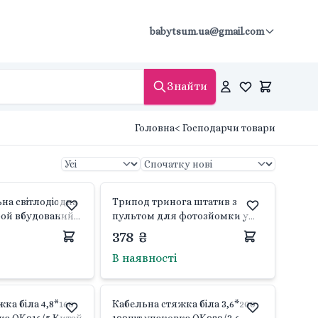
babytsum.ua@gmail.com
Знайти
Головна
< Господарчи товари
на світлодіодна
Трипод тринога штатив з
рой вбудований
пультом для фотозйомки у
ічник стругачка
коробці 32*8*8см DK3888
378 ₴
бці C71601 Китай
Китай
В наявності
ка біла 4,8*160
Кабельна стяжка біла 3,6*200