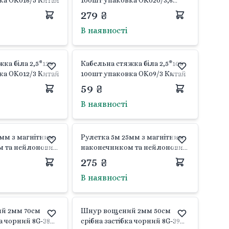
ка OK016/5 Китай
100шт упаковка OK020/3,6
Китай
279 ₴
В наявності
ка біла 2,5*120
Кабельна стяжка біла 2,5*100
ка OK012/3 Китай
100шт упаковка OK09/3 Китай
59 ₴
В наявності
5мм з магнітним
Рулетка 5м 25мм з магнітним
м та нейлоновим
наконечником та нейлоновим
-7128 YATO
покриттям YT-7127 YATO
275 ₴
В наявності
й 2мм 70см
Шнур вощений 2мм 50см
ка чорний 8G-38
срібна застібка чорний 8G-39