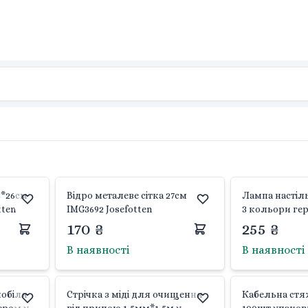
8*26см
Відро металеве сітка 27см
Лампа настіль
tten
IMG3692 Josefotten
3 кольори ге
акумулятор н
170 ₴
255 ₴
Type-C в коро
В наявності
В наявності
мобіля
Стрічка з міді для очищення
Кабельна стяж