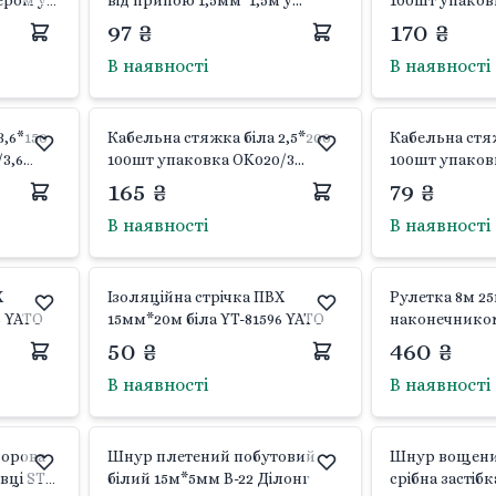
ером у
від припою 1,5мм*1,5м у
100шт упаков
43
котушці YT-82530 YATO
97 ₴
170 ₴
В наявності
В наявності
,6*150
Кабельна стяжка біла 2,5*200
Кабельна стяж
3,6
100шт упаковка OK020/3
100шт упаков
Китай
165 ₴
79 ₴
В наявності
В наявності
Х
Ізоляційна стрічка ПВХ
Рулетка 8м 2
6 YATO
15мм*20м біла YT-81596 YATO
наконечнико
покриттям YT
50 ₴
460 ₴
В наявності
В наявності
ьорова
Шнур плетений побутовий
Шнур вощени
вці STK-
білий 15м*5мм B-22 Ділонг
срібна застіб