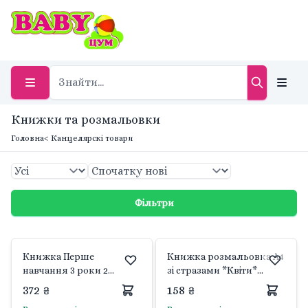
Книжки та розмальовки
Головна
< Канцелярскі товари
Фільтри
Книжка Перше
Книжка розмальовка А4
навчання 3 роки 2
зі стразами *Квіти*
книжки укр мова
6аркушів 743371 1вересня
372 ₴
158 ₴
ЛП1428003У Ранок