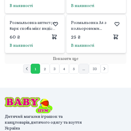
Апельсин
В наявності
В наявності
Розмальовка антистрес
Розмальовка А4 з
8арк скоба мікс видів
кольоровими
6620-24000-08 Україна
підказками мікс видів
60 ₴
25 ₴
PM-48 Апельсин
В наявності
В наявності
Показати ще
1
2
3
4
5
...
33
Дитячий магазин іграшок та
канцтоварів,дитячого одягу та взуття
Україна