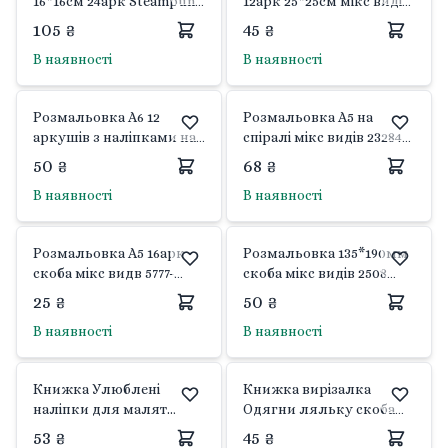
16*16см 24арк Steampunk
12арк 25*25см мікс видів
9133-23385 Фреш
MX-002-016 Китай
105 ₴
45 ₴
В наявності
В наявності
Розмальовка А6 12
Розмальовка А5 на
аркушів з наліпками на
спіралі мікс видів 232843
спіралі мікс видів 2713
Фреш
50 ₴
68 ₴
Апельсин
В наявності
В наявності
Розмальовка А5 16арк
Розмальовка 135*190мм
скоба мікс видв 5777-
скоба мікс видів 2508
23351 Фреш
Фреш
25 ₴
50 ₴
В наявності
В наявності
Книжка Улюблені
Книжка вирізалка
наліпки для малят
Одягни ляльку скоба
скоба мікс видів PM-64
мікс видів 593363 Septima
53 ₴
45 ₴