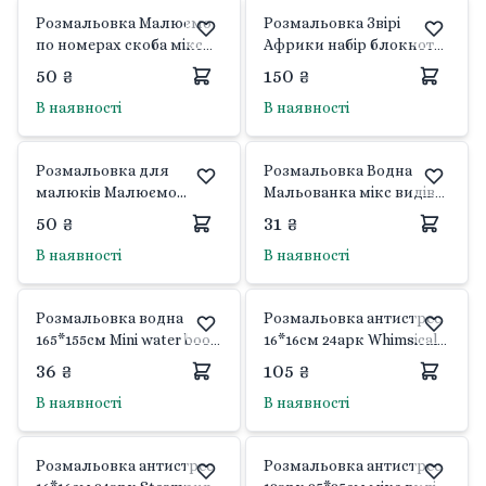
Розмальовка Малюємо
Розмальовка Звірі
по номерах скоба мікс
Африки набір блокнот
видів PM-62 Апельсин
на спіралі 12 арк фарба 6
50 ₴
150 ₴
кол олівці воскові 8шт в
В наявності
В наявності
блістері 31*21см 003
Китай
Розмальовка для
Розмальовка Водна
малюків Малюємо
Мальованка мікс видів
пальчиком і
РМ-43 Апельсин
50 ₴
31 ₴
долоньками скоба мікс
В наявності
В наявності
видів PM-72 Апельсин
Розмальовка водна
Розмальовка антистрес
165*155см Mini water book
16*16см 24арк Whimsical
мікс видів РМ-95
Fantasy 9133-23379 Фреш
36 ₴
105 ₴
Апельсин
В наявності
В наявності
Розмальовка антистрес
Розмальовка антистрес