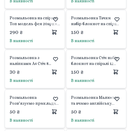
В наявності
В наявності
Розмальовка на спіралі
Розмальовка Тачки
Топ модель фея 20арк+1
набір блокнот на спіралі
20*24см 2524-3 Kite
12 арк фарба 6 кол олівці
290 ₴
150 ₴
воскові 8шт в блістері
В наявності
В наявності
31*21см 007 Китай
Розмальовка з
Розмальовка Стіч набір
наліпками А4 Стіч 8
блокнот на спіралі 12
аркушів скоба JYHF-Y159
арк фарба 6 кол олівці
30 ₴
150 ₴
Апельсин
воскові 8шт в блістері
В наявності
В наявності
31*21см 014 Китай
Розмальовка
Розмальовка Малюємо
Розв'язуємо приклади
та вчимо англійську
та малюємо скоба мікс
скоба мікс видів PM-61
50 ₴
50 ₴
видів PM-57 Апельсин
Апельсин
В наявності
В наявності