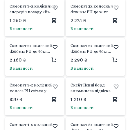
Самокат 3-Х колісний 2
Самокат 2х колесний
спереді 1 позаду 2В1-
d200мм PU до 90кг
велобіг та самокат
SK2522 Scooter
1 260 ₴
2 275 ₴
колеса EVA
В наявності
В наявності
помаранчевий SC825
Extreme
Самокат 2х колесний
Самокат 2х колесний
d200мм PU до 90кг
d200мм PU до 90кг
SK2521 Scooter
SC2624 Китай
2 160 ₴
2 290 ₴
В наявності
В наявності
Самокат 3-х колісний
Cкейт Пенні борд
колеса PU світло у
алюминєва підвіска
коробці LS2118 Китай
дека 65см колеса PU
820 ₴
1 210 ₴
світяться SC25136 Китай
В наявності
В наявності
Самокат 4-х колісний
Самокат 2х колесний