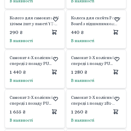
В наявності
В наявності
Китай
Колесо для самоката PU
Колеса для скейта Penny
120мм 2шт у пакеті YT-
Board з підшипником
74009-113 Best scooter
4шт рожеві 60*45мм SK-
290 ₴
440 ₴
0189 Китай
В наявності
В наявності
Самокат 4-Х колісний 2
Самокат 3-Х колісний 2
спереді 2 позаду PU
спереді 1 позаду PU
світло компактно
світло компактно
1 440 ₴
1 280 ₴
складається SC25124
складається SC818
В наявності
В наявності
Scooter
Extreme
Самокат 3-Х колісний 2
Самокат 3-Х колісний 2
спереді 1 позаду PU
спереді 1 позаду 2В1-
світло компактно
велобіг та самокат
1 655 ₴
1 260 ₴
складається SC817
колеса EVA рожевий
В наявності
В наявності
Extreme
SC823 Extreme