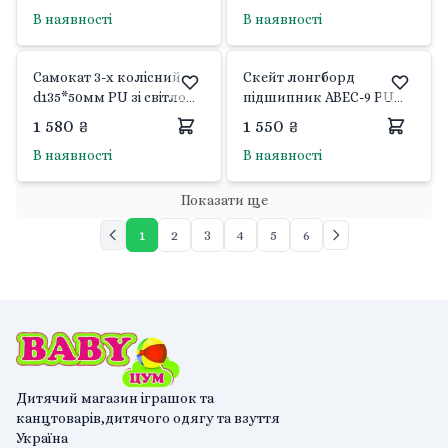
48V17.5Ah колеса 10’’
колеса PU 120*35мм
В наявності
В наявності
дискові гальма MS-84116
задні колеса PU 80*30мм
Best scooter
LK-52003 Best scooter
Самокат 3-х колісний
Скейт лонгборд
d135*50мм PU зі світлом
підшипник АВЕС-9 PU
блакитний з ліхтариком
колёса 6,5см 86*22*12см
1 580 ₴
1 550 ₴
у коробці SK20166
C32027 Китай
В наявності
В наявності
Scooter
Показати ще
1
2
3
4
5
6
Дитячий магазин іграшок та
канцтоварів,дитячого одягу та взуття
Україна