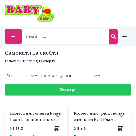
Самокати та скейти
Головна
< Товари для спорту
Фільтри
Колеса для скейта Penny
Колесо для трюкового
Board з підшипником
самоката PU 110мм
ABEC-7 4шт чорні
підшибник срібний Best
860 ₴
386 ₴
60*45мм у пакеті SK-485
Scooter 9604/110 Китай