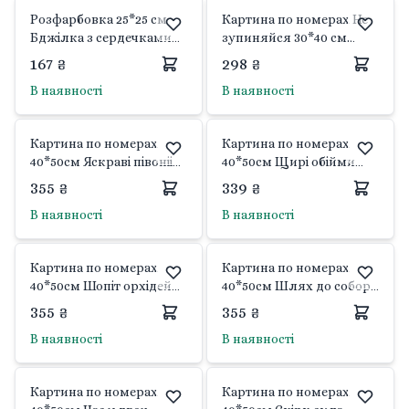
Розфарбовка 25*25 см
Картина по номерах Не
Бджілка з сердечками
зупиняйся 30*40 см
фарби пензлі в наборі
фарби пензлі в наборі
167 ₴
298 ₴
15635-АС Art Craft
10377 Art Craft
В наявності
В наявності
Картина по номерах
Картина по номерах
40*50см Яскраві півоніі
40*50см Щирі обійми
фарби пензлики в
фарби пензлики в
355 ₴
339 ₴
термоплівці 504005 Art
термоплівці 504018 Art
В наявності
В наявності
Craft
Craft
Картина по номерах
Картина по номерах
40*50см Шопіт орхідей
40*50см Шлях до собору
фарби пензлики в
фарби пензлики в
355 ₴
355 ₴
термоплівці 13176-АС Art
термоплівці 11084-AC Art
В наявності
В наявності
Craft
Craft
Картина по номерах
Картина по номерах