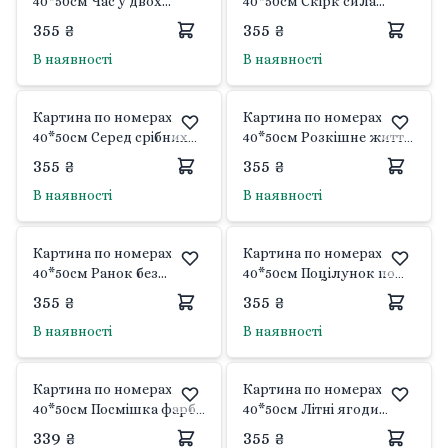
40*50см Час у двох
40*50см Скірк сила
фарби пензлики в
розлому фарби
355 ₴
355 ₴
термоплівці 10408-АС Art
пензлики в термоплівці
В наявності
В наявності
Craft
10411-AC Art Craft
Картина по номерах
Картина по номерах
40*50см Серед срібних
40*50см Розкішне життя
тіней фарби пензлики в
фарби пензлики в
355 ₴
355 ₴
термоплівці 10420-АС Art
термоплівці 10193-АС Art
В наявності
В наявності
Craft
Craft
Картина по номерах
Картина по номерах
40*50см Ранок без
40*50см Поцілунок по
планів фарби пензлики
той бік пензлики в
355 ₴
355 ₴
в термоплівці 10410-AC
термоплівці 16142-AC Art
В наявності
В наявності
Art Craft
Craft
Картина по номерах
Картина по номерах
40*50см Посмішка фарби
40*50см Літні ягоди
пензлики в термоплівці
фарби пензлики в
339 ₴
355 ₴