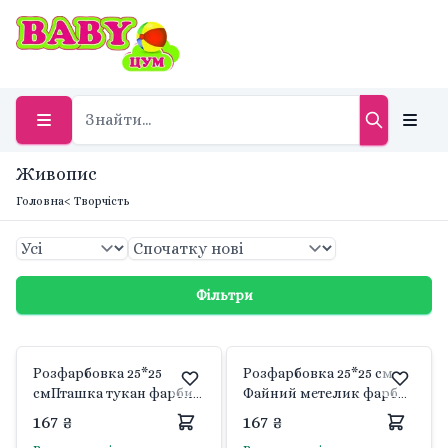
Живопис
Головна
< Творчість
Фільтри
Розфарбовка 25*25
Розфарбовка 25*25 см
смПташка тукан фарби
Файний метелик фарби
пензлі в наборі 15625-АС
пензлі в наборі 15622-АС
167 ₴
167 ₴
Art Craft
Art Craft