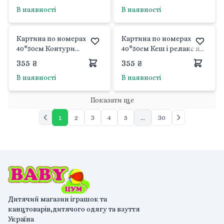
10151-AC Art Craft
термоплівці 504006 Art
В наявності
В наявності
Craft
Картина по номерах
Картина по номерах
40*50см Контури
40*50см Кеш і релакс на
бажання на підрамнику
підрамнику фарби
355 ₴
355 ₴
фарби пензлики в
пензлики в термоплівці
В наявності
В наявності
термоплівці 10418-AC Art
11725-AC Art Craft
Craft
Показати ще
1
2
3
4
5
...
30
Дитячий магазин іграшок та
канцтоварів,дитячого одягу та взуття
Україна