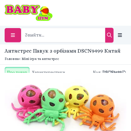
Антистрес Павук з орбізами DSCN9499 Китай
Головна
< Міні ігри та антистрес
Про товар
Характеристики
Код
:
DSCN9499