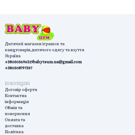
Дитячий магазин іграшок та
канцтоварів,дитячого одягу та взуття
Україна
+380505696319
babytsum.ua@gmail.com
+380508797357
ПОКУПЦЕВІ
Договір оферти
Контактна
інформація
Обмін та
повернення
Оплата та
доставка
Політика