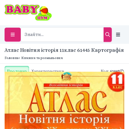
Атлас Новітня історія 11клас 61445 Картографія
Головна
< Книжки та розмальовки
Про товар
Характеристики
Код
:
61445