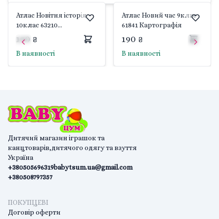
Атлас Новітня історія
Атлас Новий час 9клас
10клас 63210
61841 Картографія
Картографія
190 ₴
190 ₴
В наявності
В наявності
Дитячий магазин іграшок та
канцтоварів,дитячого одягу та взуття
Україна
+380505696319
babytsum.ua@gmail.com
+380508797357
ПОКУПЦЕВІ
Договір оферти