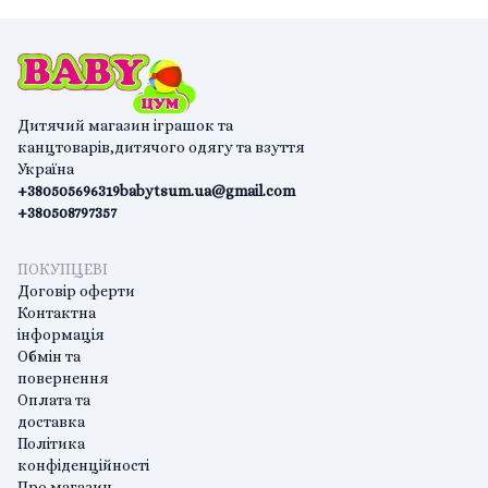
Дитячий магазин іграшок та
канцтоварів,дитячого одягу та взуття
Україна
+380505696319
babytsum.ua@gmail.com
+380508797357
ПОКУПЦЕВІ
Договір оферти
Контактна
інформація
Обмін та
повернення
Оплата та
доставка
Політика
конфіденційності
Про магазин