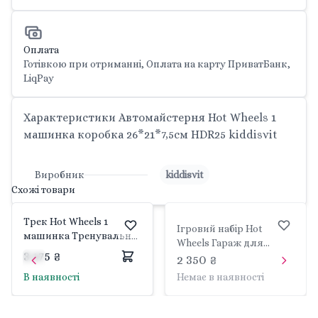
Оплата
Готівкою при отриманні, Оплата на карту ПриватБанк,
LiqPay
Характеристики Автомайстерня Hot Wheels 1
машинка коробка 26*21*7,5см HDR25 kiddisvit
Виробник
kiddisvit
Схожі товари
Трек Hot Wheels 1
Ігровий набір Hot
машинка Тренувальна
Wheels Гараж для
арена коробка
3 175 ₴
трюків 4 поверхи
2 350 ₴
41*25*10см HNB96
машина коробка
В наявності
Немає в наявності
kiddisvit
37*30*6,5см GNL70
kiddisvit