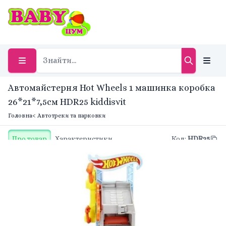
Автомайстерня Hot Wheels 1 машинка коробка
26*21*7,5см HDR25 kiddisvit
Головна
< Автотреки та парковки
Про товар
Характеристики
Код
:
HDR25