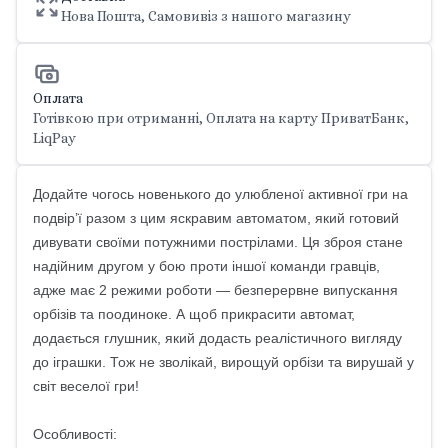
Нова Пошта, Самовивіз з нашого магазину
Оплата
Готівкою при отриманні, Оплата на карту ПриватБанк,
LiqPay
Додайте чогось новенького до улюбленої активної гри на
подвір’ї разом з цим яскравим автоматом, який готовий
дивувати своїми потужними пострілами. Ця зброя стане
надійним другом у бою проти іншої команди гравців,
адже має 2 режими роботи — безперервне випускання
орбізів та поодиноке. А щоб прикрасити автомат,
додається глушник, який додасть реалістичного вигляду
до іграшки. Тож не зволікай, вирощуй орбізи та вирушай у
світ веселої гри!
Особливості: