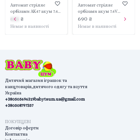
Автомат стріляє
Автомат стріляє
орбізами AK47 акум 7.4V
орбізами акум 7.4V
глушник в коробці
захисні окуляри в
655 ₴
690 ₴
33*18*6,5см G500-3
коробці 37*17*8см G360-
Немає в наявності
Немає в наявності
Китай
2 Китай
Дитячий магазин іграшок та
канцтоварів,дитячого одягу та взуття
Україна
+380505696319
babytsum.ua@gmail.com
+380508797357
ПОКУПЦЕВІ
Договір оферти
Контактна