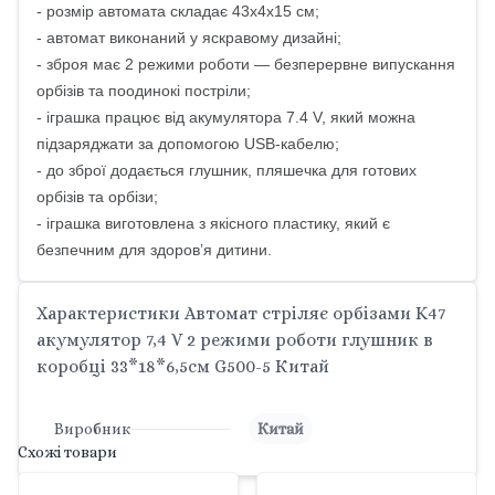
- розмір автомата складає 43х4х15 см;
- автомат виконаний у яскравому дизайні;
- зброя має 2 режими роботи — безперервне випускання
орбізів та поодинокі постріли;
- іграшка працює від акумулятора 7.4 V, який можна
підзаряджати за допомогою USB-кабелю;
- до зброї додається глушник, пляшечка для готових
орбізів та орбізи;
- іграшка виготовлена з якісного пластику, який є
безпечним для здоров’я дитини.
Характеристики Автомат стріляє орбізами K47
акумулятор 7,4 V 2 режими роботи глушник в
коробці 33*18*6,5см G500-5 Китай
Виробник
Китай
Схожі товари