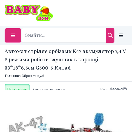
Автомат стріляє орбізами K47 акумулятор 7,4 V
2 режими роботи глушник в коробці
33*18*6,5см G500-5 Китай
Головна
< Зброя та кулі
Про товар
Характеристики
Код
:
G500-5