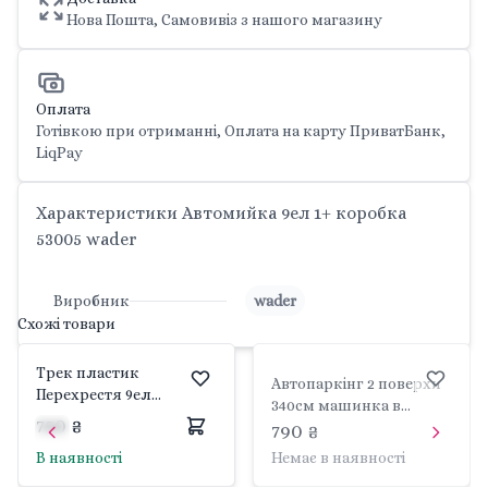
Нова Пошта, Самовивіз з нашого магазину
Оплата
Готівкою при отриманні, Оплата на карту ПриватБанк,
LiqPay
Характеристики Автомийка 9ел 1+ коробка
53005 wader
Виробник
wader
Схожі товари
Трек пластик
Автопаркінг 2 поверхи
Перехрестя 9ел
340см машинка в
машинка в коробці
750 ₴
коробці 59*35*15см
790 ₴
53002 wader
53020 wader
В наявності
Немає в наявності