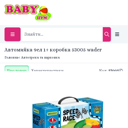
Автомийка 9ел 1+ коробка 53005 wader
Головна
< Автотреки та парковки
Про товар
Характеристики
Код
:
53005