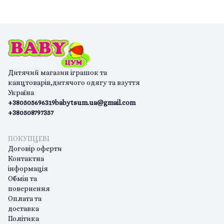
Дитячий магазин іграшок та
канцтоварів,дитячого одягу та взуття
Україна
+380505696319
babytsum.ua@gmail.com
+380508797357
ПОКУПЦЕВІ
Договір оферти
Контактна
інформація
Обмін та
повернення
Оплата та
доставка
Політика