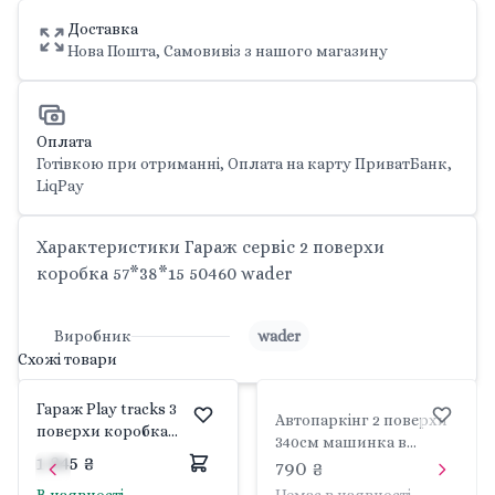
Доставка
Нова Пошта, Самовивіз з нашого магазину
Оплата
Готівкою при отриманні, Оплата на карту ПриватБанк,
LiqPay
Характеристики Гараж сервіс 2 поверхи
коробка 57*38*15 50460 wader
Виробник
wader
Схожі товари
Гараж Play tracks 3
Автопаркінг 2 поверхи
поверхи коробка
340см машинка в
57*38*15см 53030 wader
1 845 ₴
коробці 59*35*15см
790 ₴
53020 wader