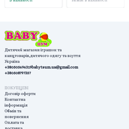
В наявності
Немає в наявності
Дитячий магазин іграшок та
канцтоварів,дитячого одягу та взуття
Україна
+380505696319
babytsum.ua@gmail.com
+380508797357
ПОКУПЦЕВІ
Договір оферти
Контактна
інформація
Обмін та
повернення
Оплата та
доставка