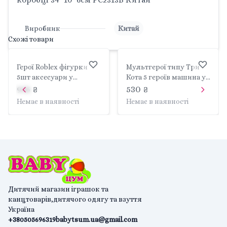
Виробник
Китай
Схожі товари
Герої Roblex фігурки
Мультгерої типу Три
5шт аксесуари у
Кота 5 героїв машина у
коробці 35*28*8см 22690
коробці 31*24*5см PS659
945 ₴
530 ₴
Китай
Китай
Немає в наявності
Немає в наявності
Дитячий магазин іграшок та
канцтоварів,дитячого одягу та взуття
Україна
+380505696319
babytsum.ua@gmail.com