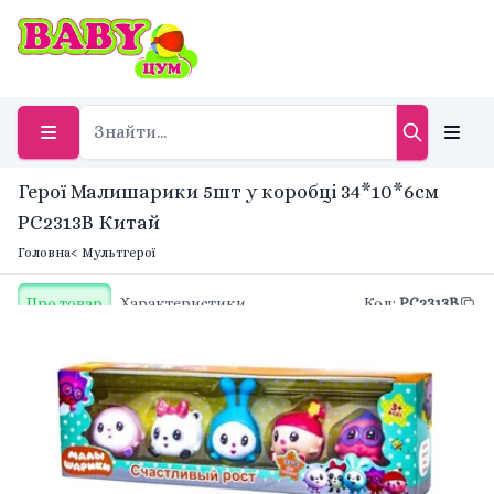
Герої Малишарики 5шт у коробці 34*10*6см
PC2313B Китай
Головна
< Мультгерої
Про товар
Характеристики
Код
:
PC2313B