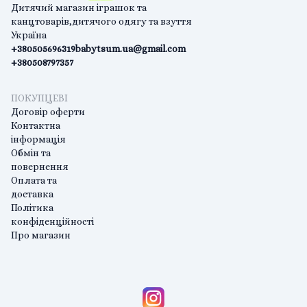
Дитячий магазин іграшок та
канцтоварів,дитячого одягу та взуття
Україна
+380505696319
babytsum.ua@gmail.com
+380508797357
ПОКУПЦЕВІ
Договір оферти
Контактна
інформація
Обмін та
повернення
Оплата та
доставка
Політика
конфіденційності
Про магазин