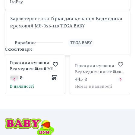
LiqPay
Характеристики Гірка для купання Ведмедики
кремовий MS-026-119 TEGA BABY
Виробник
TEGA BABY
Схожі товари
Гірка для купання
Гірка для купання
Ведмедики білий MS-
Ведмедики пласт біла
026-103 TEGA BABY
410 ₴
перлина MS-003NOWY-
445 ₴
118 TEGA BABY
В наявності
Немає в наявності