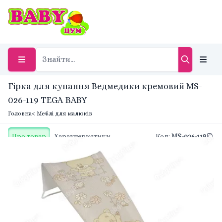
Гірка для купання Ведмедики кремовий MS-
026-119 TEGA BABY
Головна
< Меблі для малюків
Про товар
Характеристики
Код
:
MS-026-119