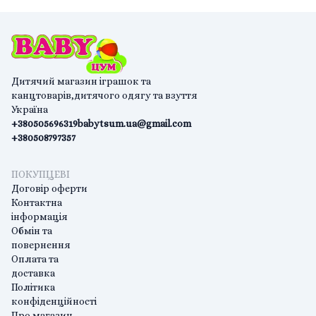
Дитячий магазин іграшок та
канцтоварів,дитячого одягу та взуття
Україна
+380505696319
babytsum.ua@gmail.com
+380508797357
ПОКУПЦЕВІ
Договір оферти
Контактна
інформація
Обмін та
повернення
Оплата та
доставка
Політика
конфіденційності
Про магазин