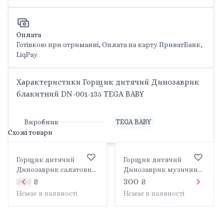
Оплата
Готівкою при отриманні, Оплата на карту ПриватБанк,
LiqPay
Характеристики Горщик дитячий Динозаврик
блакитний DN-001-135 TEGA BABY
Виробник
TEGA BABY
Схожі товари
Горщик дитячий
Горщик дитячий
Динозаврик салатовий
Динозаврик музичний
DN-001-138 TEGA BABY
салатовий пласт зі
260 ₴
300 ₴
спинкою та лапами
Немає в наявності
Немає в наявності
РО-056-138 TEGA BABY