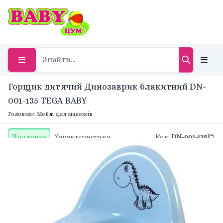
Горщик дитячий Динозаврик блакитний DN-
001-135 TEGA BABY
Головна
< Меблі для малюків
Про товар
Характеристики
Код
:
DN-001-135