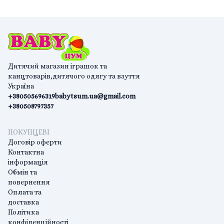
Дитячий магазин іграшок та
канцтоварів,дитячого одягу та взуття
Україна
+380505696319
babytsum.ua@gmail.com
+380508797357
ПОКУПЦЕВІ
Договір оферти
Контактна
інформація
Обмін та
повернення
Оплата та
доставка
Політика
конфіденційності