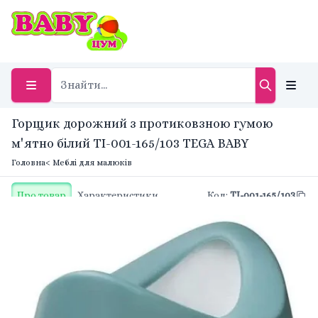
Горщик дорожний з протиковзною гумою
м'ятно білий TI-001-165/103 TEGA BABY
Головна
< Меблі для малюків
Про товар
Характеристики
Код
:
TI-001-165/103