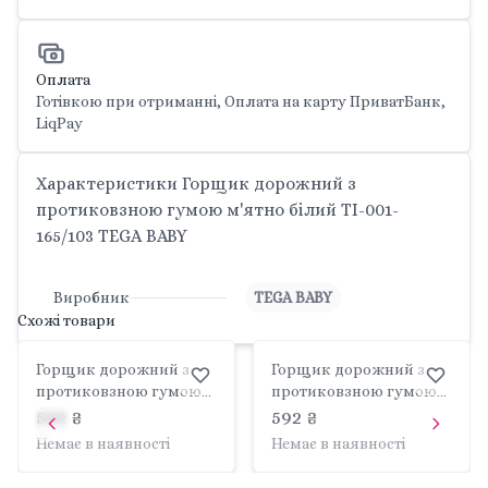
Оплата
Готівкою при отриманні, Оплата на карту ПриватБанк,
LiqPay
Характеристики Горщик дорожний з
протиковзною гумою м'ятно білий TI-001-
165/103 TEGA BABY
Виробник
TEGA BABY
Схожі товари
Горщик дорожний з
Горщик дорожний з
протиковзною гумою
протиковзною гумою
синьо білий TI-001-
рожево сірий TI-001-
592 ₴
592 ₴
164/103 TEGA BABY
123/106 TEGA BABY
Немає в наявності
Немає в наявності