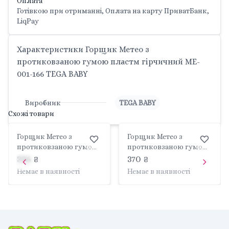
Оплата
Готівкою при отриманні, Оплата на карту ПриватБанк,
LiqPay
Характеристики Горщик Метео з
протиковзаною гумою пластм гірчичний ME-
001-166 TEGA BABY
Виробник
TEGA BABY
Схожі товари
Горщик Метео з
Горщик Метео з
протиковзаною гумою
протиковзаною гумою
пластм сірий ME-001-165
пластм синій ME-001-164
336 ₴
370 ₴
TEGA BABY
TEGA BABY
Немає в наявності
Немає в наявності