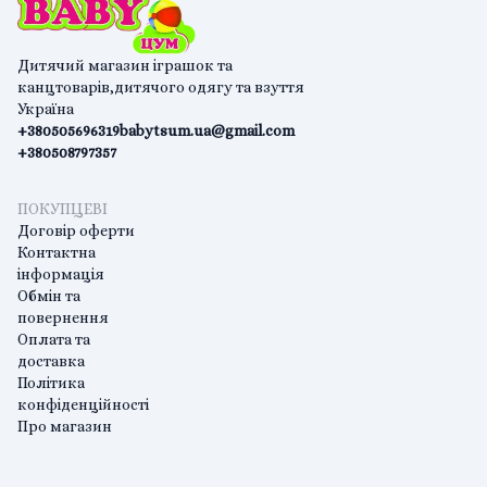
Дитячий магазин іграшок та
канцтоварів,дитячого одягу та взуття
Україна
+380505696319
babytsum.ua@gmail.com
+380508797357
ПОКУПЦЕВІ
Договір оферти
Контактна
інформація
Обмін та
повернення
Оплата та
доставка
Політика
конфіденційності
Про магазин