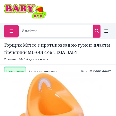
Горщик Метео з протиковзаною гумою пластм
гірчичний ME-001-166 TEGA BABY
Головна
< Меблі для малюків
Про товар
Характеристики
Код
:
ME-001-166