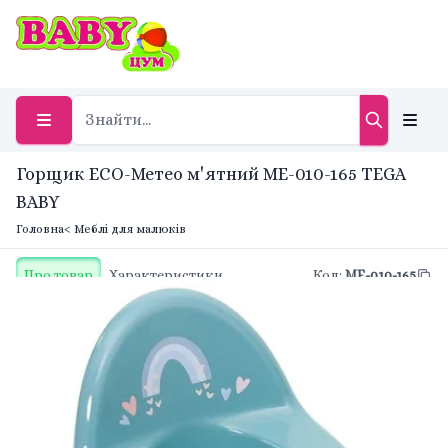
Горщик ЕСО-Метео м'ятний ME-010-165 TEGA
BABY
Головна
< Меблі для малюків
Про товар
Характеристики
Код
:
ME-010-165