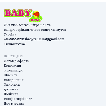
Дитячий магазин іграшок та
канцтоварів,дитячого одягу та взуття
Україна
+380505696319
babytsum.ua@gmail.com
+380508797357
ПОКУПЦЕВІ
Договір оферти
Контактна
інформація
Обмін та
повернення
Оплата та
доставка
Політика
конфіденційності
Про магазин