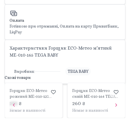
Оплата
Готівкою при отриманні, Оплата на карту ПриватБанк,
LiqPay
Характеристики Горщик ЕСО-Метео м'ятний
ME-010-165 TEGA BABY
Виробник
TEGA BABY
Схожі товари
Горщик ЕСО-Метео
Горщик ЕСО-Метео
рожевий ME-010-123
синій ME-010-164 TEGA
TEGA BABY
BABY
235 ₴
260 ₴
Немає в наявності
Немає в наявності