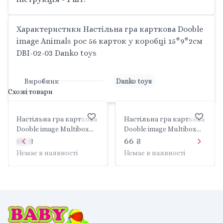
Характеристики Настільна гра карткова Dooble
image Animals рос 56 карток у коробці 15*9*2см
DBI-02-03 Danko toys
Виробник
Danko toys
Схожі товари
Настільна гра карткова
Настільна гра карткова
Dooble image Multibox
Dooble image Multibox
рос 56 карток у коробці
рос 56 карток у коробці
66 ₴
66 ₴
15*9*2см DBI-02-01
15*9*2см DBI-02-02
Немає в наявності
Немає в наявності
Danko toys
Danko toys