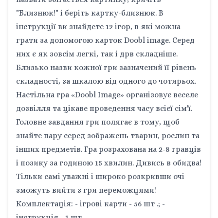
"Близнюк!" і беріть картку-близнюк. В
інструкції ви знайдете 12 ігор, в які можна
грати за допомогою карток Doobl image. Серед
них є як зовсім легкі, так і дрв складніше.
Близько назви кожної гри зазначений її рівень
складності, за шкалою від одного до чотирьох.
Настільна гра «Doobl Image» організовує веселе
дозвілля та цікаве проведення часу всієї сім'ї.
Головне завдання гри полягає в тому, щоб
знайте пару серед зображень тварин, рослин та
інших предметів. Гра розрахована на 2-8 гравців
і позику за годиною 15 хвилин. Дивись в обидва!
Тільки самі уважні і широко розкривши очі
зможуть вийти з гри переможцями!
Комплектація: - ігрові карти - 56 шт .; -
інструкція - 1 шт.