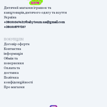
Дитячий магазин іграшок та
канцтоварів,дитячого одягу та взуття
Україна
+380505696319
babytsum.ua@gmail.com
+380508797357
ПОКУПЦЕВІ
Договір оферти
Контактна
інформація
Обмін та
повернення
Оплата та
доставка
Політика
конфіденційності
Про магазин