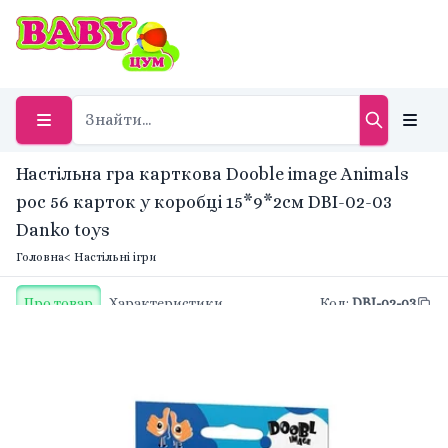
Настільна гра карткова Dooble image Animals
рос 56 карток у коробці 15*9*2см DBI-02-03
Danko toys
Головна
< Настільні ігри
Про товар
Характеристики
Код
:
DBI-02-03