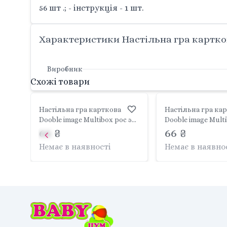
56 шт .; - інструкція - 1 шт.
Характеристики Настільна гра картков
Виробник
Схожі товари
Настільна гра карткова
Настільна гра ка
Dooble image Multibox рос 56
Dooble image Multi
карток у коробці 15*9*2см
66 ₴
карток у коробці 
66 ₴
DBI-02-01 Danko toys
DBI-02-02 Danko t
Немає в наявності
Немає в наявно