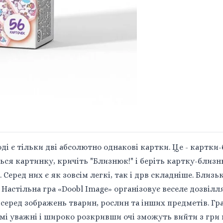
лоді є тільки дві абсолютно однакові картки. Це - карт
ься картинку, кричіть "Близнюк!" і беріть картку-близнюк
Серед них є як зовсім легкі, так і дрв складніше. Близьк
Настільна гра «Doobl Image» організовує веселе дозвілля 
серед зображень тварин, рослин та інших предметів. Гра 
амі уважні і широко розкривши очі зможуть вийти з гри 