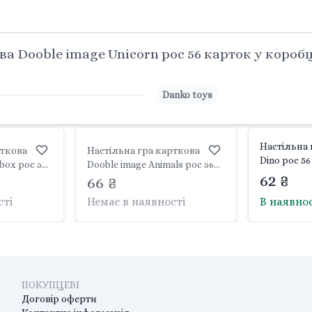
а Dooble image Unicorn рос 56 карток у коробц
Danko toys
Настільна 
рткова
Настільна гра карткова
Dino рос 5
box рос 56
Dooble image Animals рос 56
15*9*2см D
62 ₴
15*9*2см
карток у коробці 15*9*2см
66 ₴
toys
oys
DBI-02-03 Danko toys
сті
Немає в наявності
В наявно
ПОКУПЦЕВІ
Договір оферти