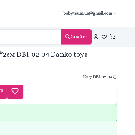
babytsum.ua@gmail.com
Знайти
9*2см DBI-02-04 Danko toys
Код
:
DBI-02-04
ти