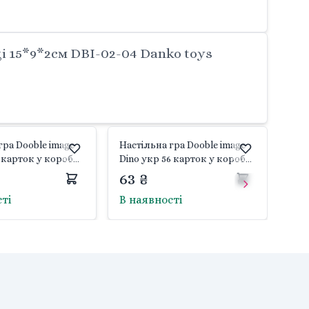
і 15*9*2см DBI-02-04 Danko toys
гра Dooble image
Настільна гра Dooble image
6 карток у коробці
Dino укр 56 карток у коробці
BI-02-05 Danko
15*9*2см DBI-02-05U Danko
63 ₴
toys
сті
В наявності