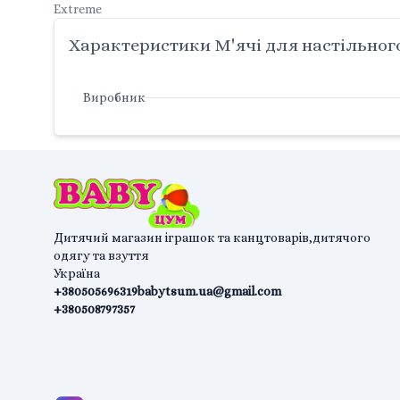
Extreme
Характеристики М'ячі для настільног
Виробник
Дитячий магазин іграшок та канцтоварів,дитячого
одягу та взуття
Україна
+380505696319
babytsum.ua@gmail.com
+380508797357