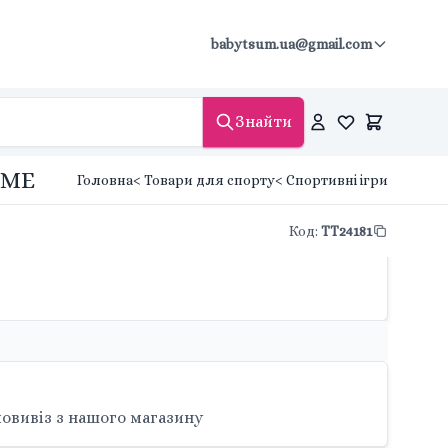
babytsum.ua@gmail.com
Знайти
EME
Головна
< Товари для спорту
< Спортивні ігри
Код
:
TT24181
овивіз з нашого магазину