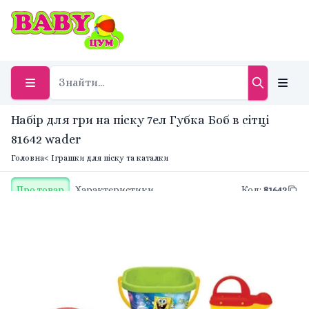
Набір для гри на піску 7ел Губка Боб в сітці
81642 wader
Головна
< Іграшки для піску та каталки
Про товар
Характеристики
Код
:
81642