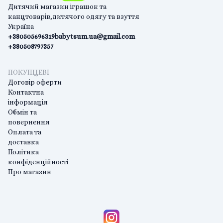
Дитячий магазин іграшок та
канцтоварів,дитячого одягу та взуття
Україна
+380505696319
babytsum.ua@gmail.com
+380508797357
ПОКУПЦЕВІ
Договір оферти
Контактна
інформація
Обмін та
повернення
Оплата та
доставка
Політика
конфіденційності
Про магазин