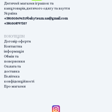
Дитячий магазин іграшок та
канцтоварів,дитячого одягу та взуття
Україна
+380505696319
babytsum.ua@gmail.com
+380508797357
ПОКУПЦЕВІ
Договір оферти
Контактна
інформація
Обмін та
повернення
Оплата та
доставка
Політика
конфіденційності
Про магазин