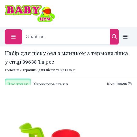
Набір для піску 6ел з млинком з термоналіпка
у сітці 39638 Тігрес
Головна
< Іграшки для піску та каталки
Про товар
Характеристики
Код
:
39638