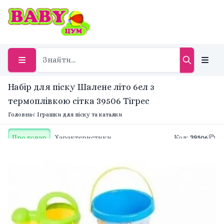
Набір для піску Шалене літо 6ел з
термоплівкою сітка 39506 Тігрес
Головна
< Іграшки для піску та каталки
Про товар
Характеристики
Код
:
39506