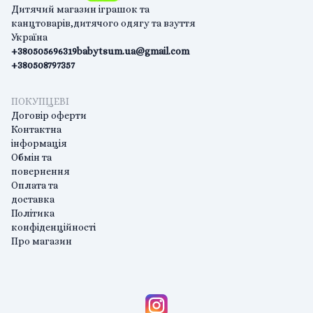
Дитячий магазин іграшок та
канцтоварів,дитячого одягу та взуття
Україна
+380505696319
babytsum.ua@gmail.com
+380508797357
ПОКУПЦЕВІ
Договір оферти
Контактна
інформація
Обмін та
повернення
Оплата та
доставка
Політика
конфіденційності
Про магазин