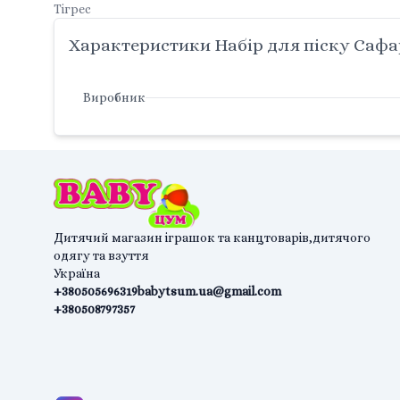
Тігрес
Характеристики Набір для піску Сафарі
Виробник
Дитячий магазин іграшок та канцтоварів,дитячого
одягу та взуття
Україна
+380505696319
babytsum.ua@gmail.com
+380508797357