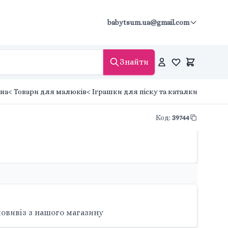
babytsum.ua@gmail.com
Знайти
на
< Товари для малюків
< Іграшки для піску та каталки
Код
:
39744
овивіз з нашого магазину